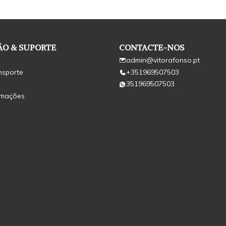
O & SUPORTE
CONTACTE-NOS
admin@vitorafonso.pt
nsporte
+351969507503
351969507503
amações