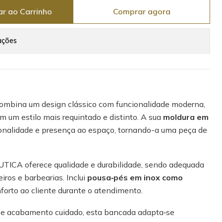
ar ao Carrinho
Comprar agora
ações
ombina um design clássico com funcionalidade moderna,
am um estilo mais requintado e distinto. A sua
moldura em
onalidade e presença ao espaço, tornando-a uma peça de
UTICA oferece qualidade e durabilidade, sendo adequada
iros e barbearias. Inclui
pousa‑pés em inox como
nforto ao cliente durante o atendimento.
 e acabamento cuidado, esta bancada adapta‑se