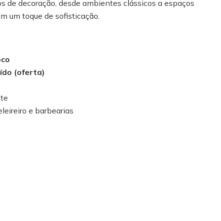
los de decoração, desde ambientes clássicos a espaços
 um toque de sofisticação.
oco
uído (oferta)
nte
leireiro e barbearias