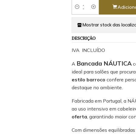
Adicion
Quantidade
Mostrar stock das localiz
DESCRIÇÃO
IVA INCLUÍDO
Bancada NÁUTICA
A
c
ideal para salões que procur
estilo barroco
confere pers
destaque no ambiente.
Fabricada em Portugal, a NÁ
ao uso intensivo em cabeleire
oferta
, garantindo maior co
Com dimensões equilibradas