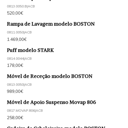
0813.0050.B
|
ACB
520,00€
Rampa de Lavagem modelo BOSTON
0811.0050
|
ACB
1.469,00€
Puff modelo STARK
0814.0044
|
ACB
178,00€
Móvel de Receção modelo BOSTON
0813.0050
|
ACB
989,00€
Móvel de Apoio Suspenso Movap 806
0817.MOVAP.806
|
ACB
258,00€