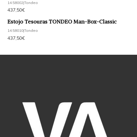
14.58002
|
Tondeo
437,50€
Estojo Tesouras TONDEO Man-Box-Classic
14.58010
|
Tondeo
437,50€