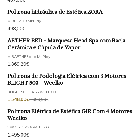
Poltrona hidráulica de Estética ZORA
MIRPEZOR
|
MirPlay
498,00€
AETHER BED - Marquesa Head Spa com Bacia
Cerâmica e Cúpula de Vapor
MIRAETHERbed
|
MirPlay
1.869,20€
Poltrona de Podologia Elétrica com 3 Motores
-24%
DESCONTO
BLIGHT 503 - Weelko
BLIGHT503.3.A66
|
WEELKO
1.548,00€
2.050,00€
Poltrona Elétrica de Estética GIR Com 4 Motores
Weelko
3897E+.4.A26
|
WEELKO
1.495,00€