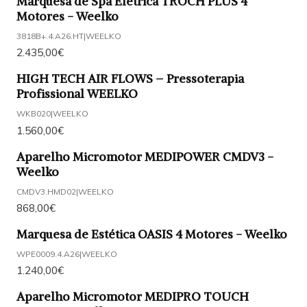
Marquesa de Spa Elétrica TROCH PLUS 4
Motores - Weelko
3818B+.4.A26.HT
|
WEELKO
2.435,00€
HIGH TECH AIR FLOWS – Pressoterapia
Profissional WEELKO
WKB020
|
WEELKO
1.560,00€
Aparelho Micromotor MEDIPOWER CMDV3 -
Weelko
CMDV3.HMD02
|
WEELKO
868,00€
Marquesa de Estética OASIS 4 Motores - Weelko
WPE0009.4.A26
|
WEELKO
1.240,00€
Aparelho Micromotor MEDIPRO TOUCH