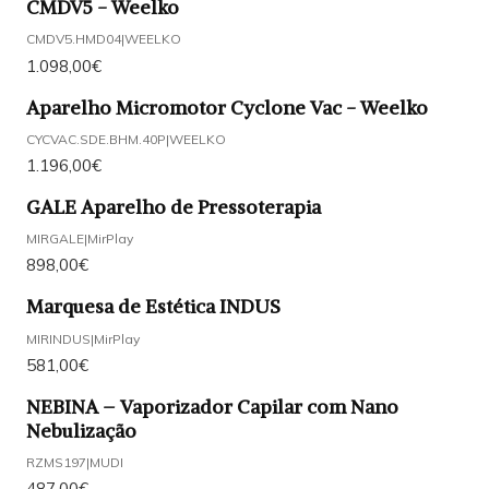
CMDV5 - Weelko
CMDV5.HMD04
|
WEELKO
1.098,00€
Aparelho Micromotor Cyclone Vac - Weelko
CYCVAC.SDE.BHM.40P
|
WEELKO
1.196,00€
GALE Aparelho de Pressoterapia
MIRGALE
|
MirPlay
898,00€
Marquesa de Estética INDUS
MIRINDUS
|
MirPlay
581,00€
NEBINA – Vaporizador Capilar com Nano
Nebulização
RZMS197
|
MUDI
487,00€