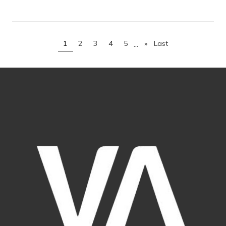
...
1
2
3
4
5
»
Last