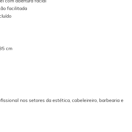
l com abertura facial
ão facilitada
cluído
85 cm
fissional nos setores da estética, cabeleireiro, barbearia e