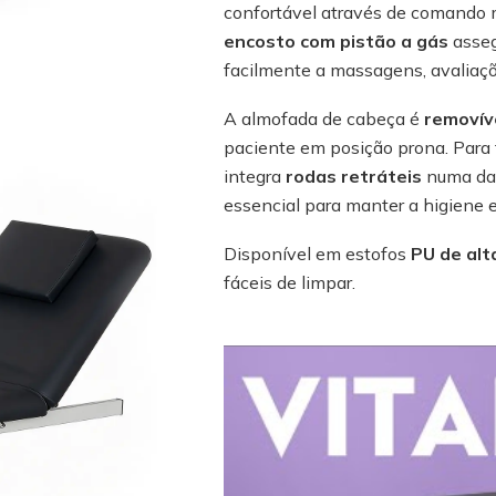
confortável através de comando m
encosto com pistão a gás
asseg
facilmente a massagens, avaliaçõ
A almofada de cabeça é
removív
paciente em posição prona. Para f
integra
rodas retráteis
numa das
essencial para manter a higiene 
Disponível em estofos
PU de alt
fáceis de limpar.