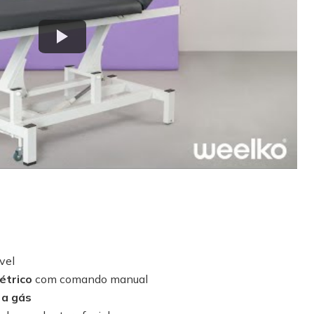
vel
étrico
com comando manual
 a gás