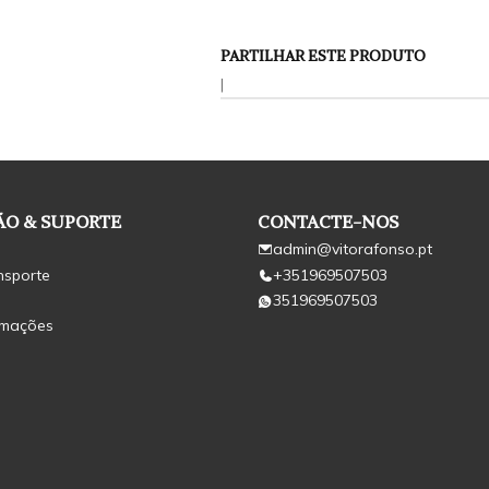
PARTILHAR ESTE PRODUTO
|
O & SUPORTE
CONTACTE-NOS
admin@vitorafonso.pt
nsporte
+351969507503
351969507503
amações