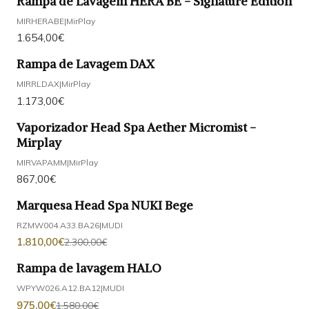
Rampa de Lavagem HERA BE - Signature Edition
MIRHERABE
|
MirPlay
1.654,00€
Rampa de Lavagem DAX
MIRRLDAX
|
MirPlay
1.173,00€
Vaporizador Head Spa Aether Micromist -
Mirplay
MIRVAPAMM
|
MirPlay
867,00€
Marquesa Head Spa NUKI Bege
-21%
DESCONTO
RZMW004.A33.BA26
|
MUDI
1.810,00€
2.300,00€
Rampa de lavagem HALO
-38%
DESCONTO
WPYW026.A12.BA12
|
MUDI
975,00€
1.580,00€