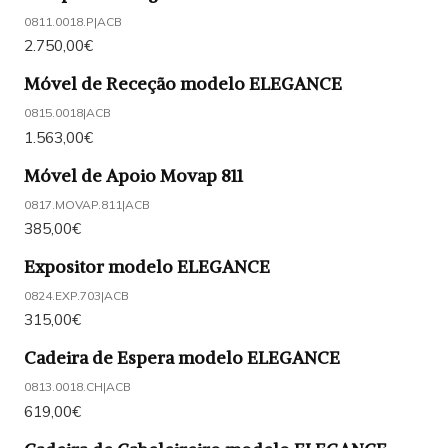
0811.0018.P
|
ACB
2.750,00€
Móvel de Receção modelo ELEGANCE
0815.0018
|
ACB
1.563,00€
Móvel de Apoio Movap 811
0817.MOVAP.811
|
ACB
385,00€
Expositor modelo ELEGANCE
0824.EXP.703
|
ACB
315,00€
Cadeira de Espera modelo ELEGANCE
0813.0018.CH
|
ACB
619,00€