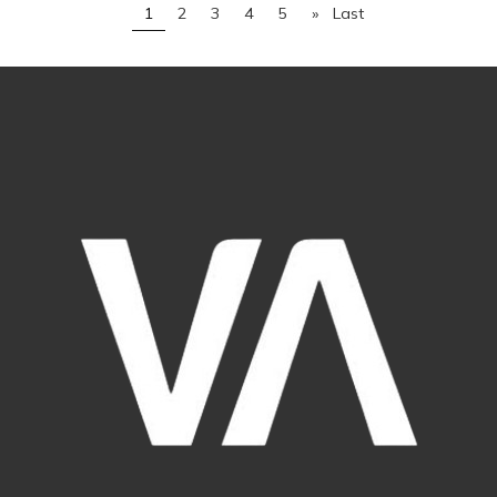
1
2
3
4
5
»
Last