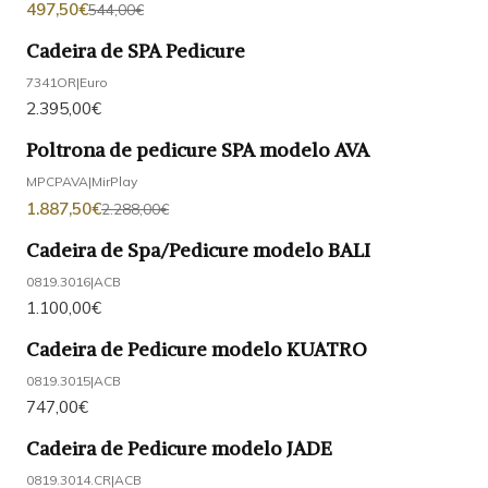
497,50€
544,00€
Cadeira de SPA Pedicure
7341OR
|
Euro
2.395,00€
Poltrona de pedicure SPA modelo AVA
-18%
DESCONTO
MPCPAVA
|
MirPlay
1.887,50€
2.288,00€
Cadeira de Spa/Pedicure modelo BALI
0819.3016
|
ACB
1.100,00€
Cadeira de Pedicure modelo KUATRO
0819.3015
|
ACB
747,00€
Cadeira de Pedicure modelo JADE
0819.3014.CR
|
ACB