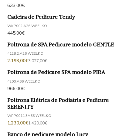
633,00€
Cadeira de Pedicure Tendy
WKP002.A26
|
WEELKO
445,00€
Poltrona de SPA Pedicure modelo GENTLE
-28%
DESCONTO
4128.2.A26
|
WEELKO
2.193,00€
3.027,00€
Poltrona de Pedicure SPA modelo PIRA
4200.A66
|
WEELKO
966,00€
Poltrona Elétrica de Podiatria e Pedicure
-13%
DESCONTO
SERENITY
WPP0011.3A66
|
WEELKO
1.230,00€
1.420,00€
Banco de pedicure modelo Lucy