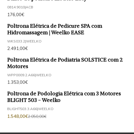
0814.9010
|
ACB
176,00€
Poltrona Elétrica de Pedicure SPA com
Hidromassagem | Weelko EASE
WKS033.2
|
WEELKO
2.491,00€
Poltrona Elétrica de Podiatria SOLSTICE com 2
Motores
WPP0009.2.A66
|
WEELKO
1.353,00€
Poltrona de Podologia Elétrica com 3 Motores
-24%
DESCONTO
BLIGHT 503 - Weelko
BLIGHT503.3.A66
|
WEELKO
1.548,00€
2.050,00€