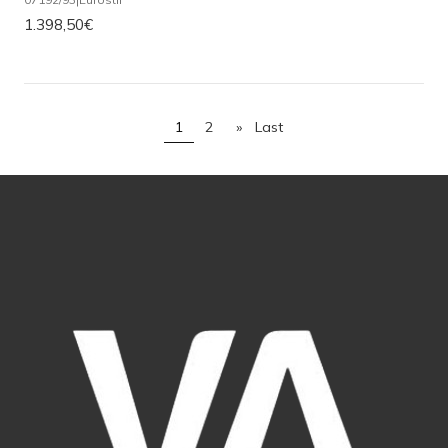
1.398,50€
1
2
»
Last