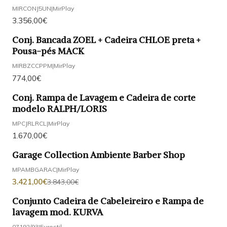
MIRCONJ5UN
|
MirPlay
3.356,00€
Conj. Bancada ZOEL + Cadeira CHLOE preta +
Pousa-pés MACK
MIRBZCCPPM
|
MirPlay
774,00€
Conj. Rampa de Lavagem e Cadeira de corte
modelo RALPH/LORIS
MPCJRLRCL
|
MirPlay
1.670,00€
Garage Collection Ambiente Barber Shop
-11%
DESCONTO
MPAMBGARAC
|
MirPlay
3.421,00€
3.843,00€
Conjunto Cadeira de Cabeleireiro e Rampa de
lavagem mod. KURVA
07192/93
|
Eurostil