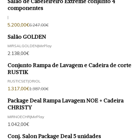
Salão de Cabeleireiro Extreme conjunto 4
-17%
DESCONTO
componentes
|
5.200,00€
6.247,00€
Salão GOLDEN
MIRSALGOLDEN
|
MirPlay
2.138,00€
Conjunto Rampa de Lavagem e Cadeira de corte
-5%
DESCONTO
RUSTIK
RUSTICSET
|
ORIOL
1.317,00€
1.387,00€
Package Deal Rampa Lavagem NOE + Cadeira
CHRISTY
MIRNOECHR
|
MirPlay
1.042,00€
Conj. Salon Package Deal 5 unidades