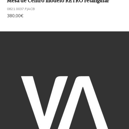
Mesa de Centro modelo RETRO retangular
0821.0037.F
|
ACB
380,00€