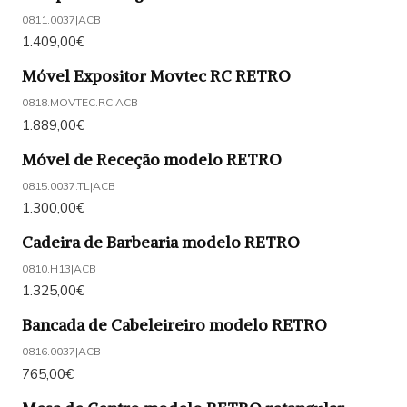
0811.0037
|
ACB
1.409,00€
Móvel Expositor Movtec RC RETRO
0818.MOVTEC.RC
|
ACB
1.889,00€
Móvel de Receção modelo RETRO
0815.0037.TL
|
ACB
1.300,00€
Cadeira de Barbearia modelo RETRO
0810.H13
|
ACB
1.325,00€
Bancada de Cabeleireiro modelo RETRO
0816.0037
|
ACB
765,00€