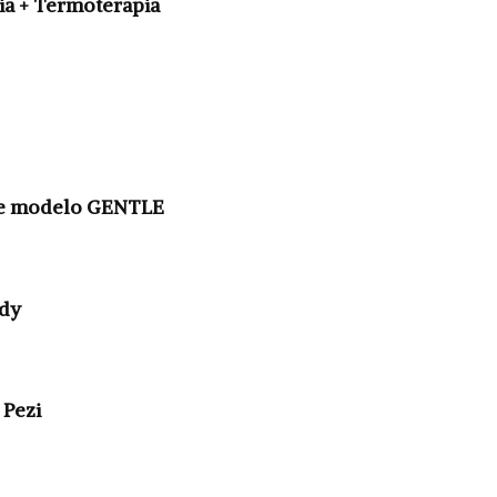
a + Termoterapia
re modelo GENTLE
ndy
 Pezi