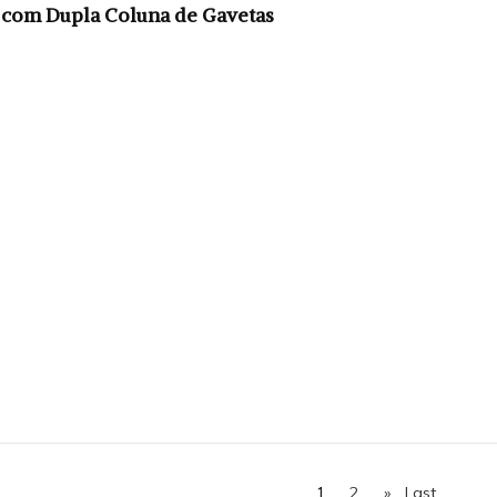
 com Dupla Coluna de Gavetas
1
2
»
Last