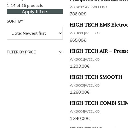
1-14 of 16 products
WKS032.A26
|
WEELKO
Apply filters
786,00€
SORT BY
HIGH TECH EMS Eletroe
WKB008
|
WEELKO
665,00€
HIGH TECH AIR – Presso
FILTER BY PRICE
WKB001
|
WEELKO
1.203,00€
HIGH TECH SMOOTH
WKB003
|
WEELKO
1.260,00€
HIGH TECH COMBI SLIM C
WKB004
|
WEELKO
1.340,00€