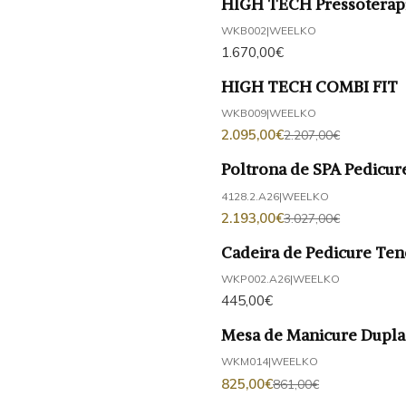
HIGH TECH Pressoterapi
WKB002
|
WEELKO
1.670,00€
HIGH TECH COMBI FIT
-5%
DESCONTO
WKB009
|
WEELKO
2.095,00€
2.207,00€
Poltrona de SPA Pedicu
-28%
DESCONTO
4128.2.A26
|
WEELKO
2.193,00€
3.027,00€
Cadeira de Pedicure Te
WKP002.A26
|
WEELKO
445,00€
Mesa de Manicure Dupla
-4%
DESCONTO
WKM014
|
WEELKO
Não Disponível
825,00€
861,00€