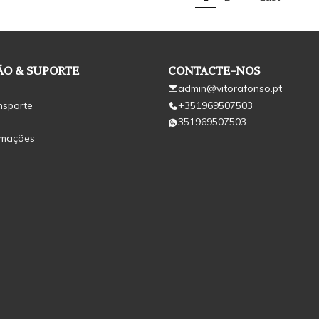
O & SUPORTE
CONTACTE-NOS
admin@vitorafonso.pt
nsporte
+351969507503
351969507503
amações