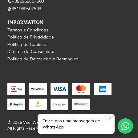
+351969507503
351969507503
INFORMATION
Termos e Condições
Política de Privacidade
Política de Cookies
Direitos do Consumidor
Politica de Devolução e Reembolso
Envie-nos uma mensagem de
2026 Vitor Afonso.
WhatsApp
All Rights Reserved.
Powered by Jumpseller
.