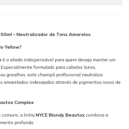
50ml – Neutralizador de Tons Amarelos
o Yellow?
o
é o aliado indispensável para quem deseja manter um
so. Especialmente formulado para cabelos loiros,
u grisalhos, este champô profissional neutraliza
s amarelados indesejados através de pigmentos roxos de
eautox Complex
s comuns, a linha
NYCE Blondy Beautox
combina a
amento profundo: