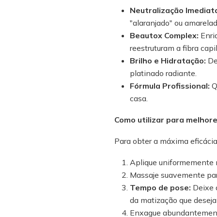
Neutralização Imediat
"alaranjado" ou amarelad
Beautox Complex:
Enri
reestruturam a fibra capi
Brilho e Hidratação:
Dei
platinado radiante.
Fórmula Profissional:
Q
casa.
Como utilizar para melhor
Para obter a máxima eficáci
Aplique uniformemente 
Massaje suavemente par
Tempo de pose:
Deixe 
da matização que deseja
Enxague abundantemen