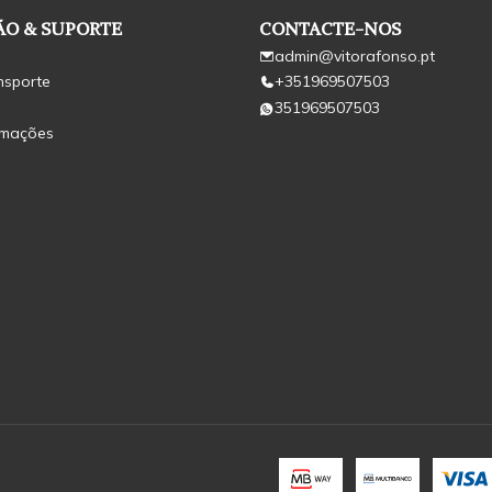
O & SUPORTE
CONTACTE-NOS
admin@vitorafonso.pt
nsporte
+351969507503
351969507503
amações