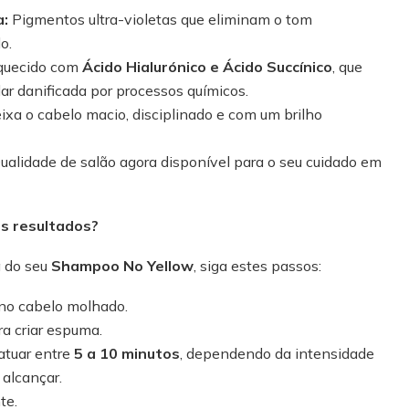
a:
Pigmentos ultra-violetas que eliminam o tom
o.
quecido com
Ácido Hialurónico e Ácido Succínico
, que
lar danificada por processos químicos.
xa o cabelo macio, disciplinado e com um brilho
ualidade de salão agora disponível para o seu cuidado em
es resultados?
a do seu
Shampoo No Yellow
, siga estes passos:
no cabelo molhado.
a criar espuma.
atuar entre
5 a 10 minutos
, dependendo da intensidade
 alcançar.
te.