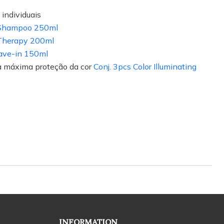
 individuais
g Shampoo 250ml
 Therapy 200ml
eave-in 150ml
a máxima proteção da cor
Conj. 3pcs Color Illuminating
INFORMATION