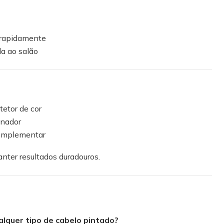
 rapidamente
da ao salão
etor de cor
inador
 complementar
anter resultados duradouros.
ualquer tipo de cabelo pintado?