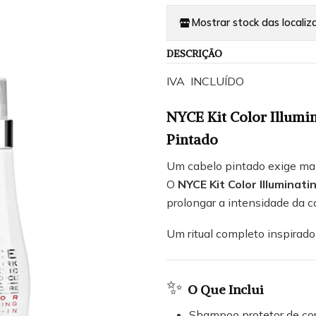
Mostrar stock das localiz
DESCRIÇÃO
IVA INCLUÍDO
NYCE Kit Color Illumi
Pintado
Um cabelo pintado exige mai
O
NYCE Kit Color Illuminati
prolongar a intensidade da co
Um ritual completo inspirado
✨
O Que Inclui
Shampoo protetor de co