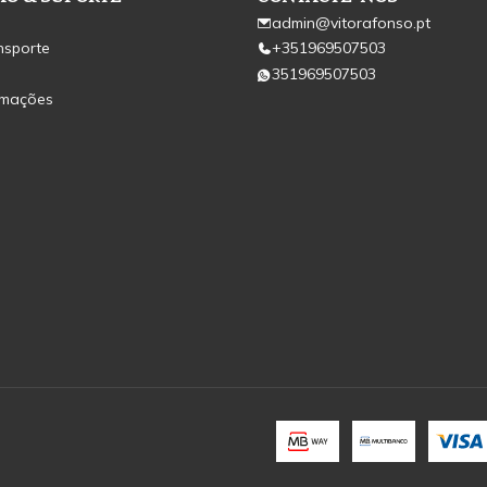
admin@vitorafonso.pt
nsporte
+351969507503
351969507503
amações