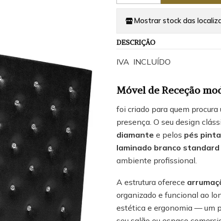
Mostrar stock das localiz
DESCRIÇÃO
IVA INCLUÍDO
Móvel de Receção mo
foi criado para quem procura
presença. O seu design clás
diamante
e pelos
pés pint
laminado branco standard
ambiente profissional.
A estrutura oferece
arrumaçã
organizado e funcional ao lo
estética e ergonomia — um po
seu salão ou espaço comercia