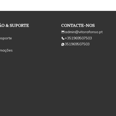
O & SUPORTE
CONTACTE-NOS
admin@vitorafonso.pt
nsporte
+351969507503
351969507503
amações