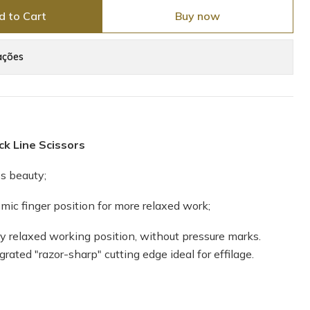
d to Cart
Buy now
ações
ck Line Scissors
ss beauty;
mic finger position for more relaxed work;
ry relaxed working position, without pressure marks.
rated "razor-sharp" cutting edge ideal for effilage.