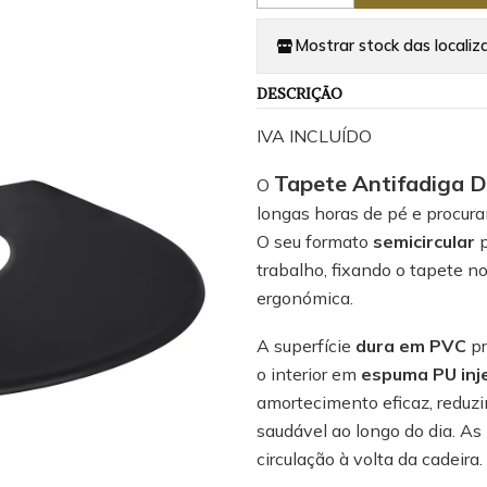
Mostrar stock das localiz
DESCRIÇÃO
IVA INCLUÍDO
Tapete Antifadiga 
O
longas horas de pé e procura
O seu formato
semicircular
p
trabalho, fixando o tapete n
ergonómica.
A superfície
dura em PVC
pr
o interior em
espuma PU inj
amortecimento eficaz, reduz
saudável ao longo do dia. As
circulação à volta da cadeira.