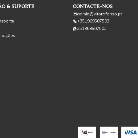
O & SUPORTE
CONTACTE-NOS
admin@vitorafonso.pt
nsporte
+351969507503
351969507503
amações