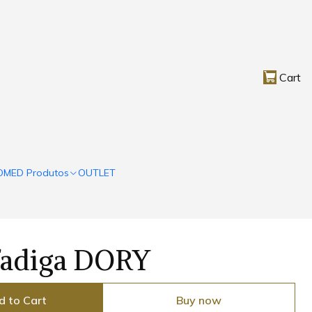
Cart
OMED Produtos
OUTLET
ifadiga DORY
d to Cart
Buy now