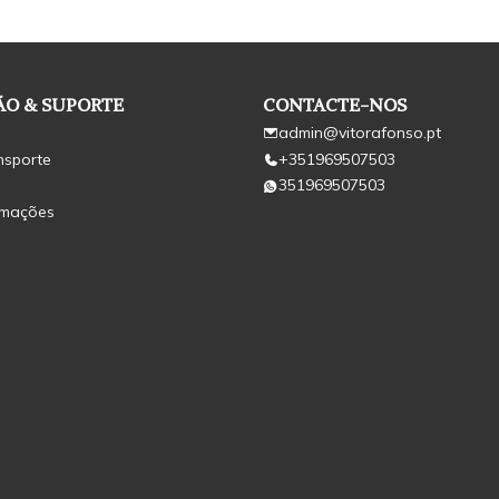
O & SUPORTE
CONTACTE-NOS
admin@vitorafonso.pt
nsporte
+351969507503
351969507503
amações