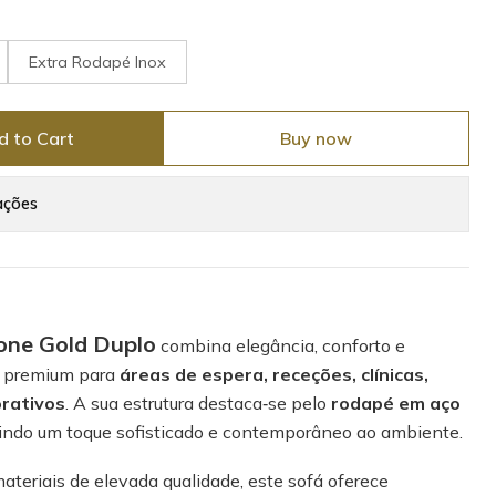
Extra Rodapé Inox
d to Cart
Buy now
ações
one Gold Duplo
combina elegância, conforto e
a premium para
áreas de espera, receções, clínicas,
rativos
. A sua estrutura destaca‑se pelo
rodapé em aço
rindo um toque sofisticado e contemporâneo ao ambiente.
teriais de elevada qualidade, este sofá oferece