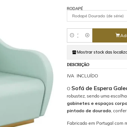
RODAPÉ
Rodapé Dourado (de série)
Ad
Quantity
Mostrar stock das localiz
DESCRIÇÃO
IVA INCLUÍDO
Sofá de Espera Gale
O
robustez, sendo uma escolh
gabinetes e espaços corpo
pintado de dourado
, confe
Fabricado em Portugal com ma