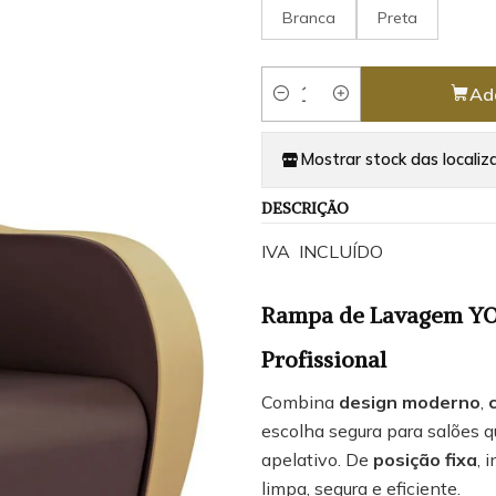
Branca
Preta
Ad
Quantity
Mostrar stock das localiz
DESCRIÇÃO
IVA INCLUÍDO
Rampa de Lavagem YOR
Profissional
Combina
design moderno
,
escolha segura para salões 
apelativo. De
posição fixa
, 
limpa, segura e eficiente.