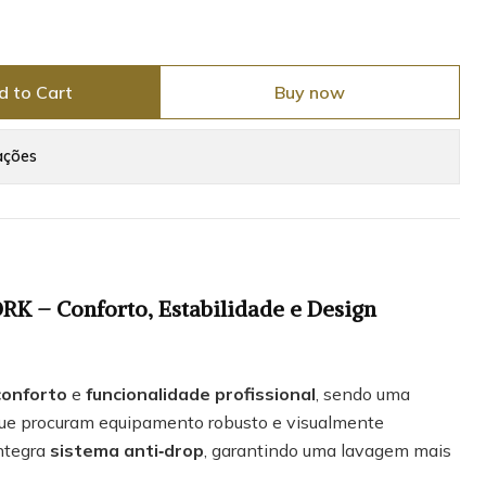
d to Cart
Buy now
ações
K – Conforto, Estabilidade e Design
conforto
e
funcionalidade profissional
, sendo uma
que procuram equipamento robusto e visualmente
integra
sistema anti‑drop
, garantindo uma lavagem mais