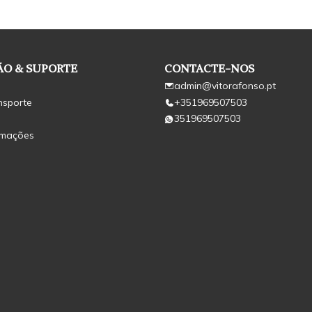
O & SUPORTE
CONTACTE-NOS
admin@vitorafonso.pt
nsporte
+351969507503
351969507503
amações