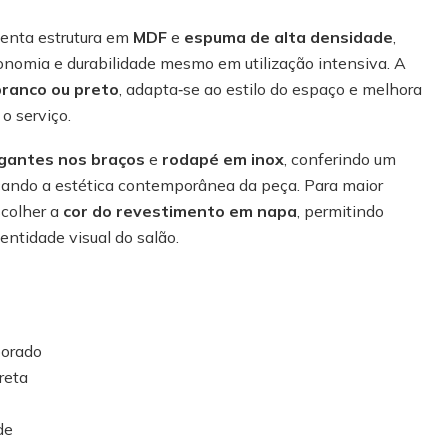
senta estrutura em
MDF
e
espuma de alta densidade
,
onomia e durabilidade mesmo em utilização intensiva. A
branco ou preto
, adapta‑se ao estilo do espaço e melhora
 o serviço.
egantes nos braços
e
rodapé em inox
, conferindo um
rçando a estética contemporânea da peça. Para maior
scolher a
cor do revestimento em napa
, permitindo
ntidade visual do salão.
porado
reta
de