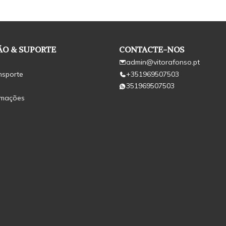
O & SUPORTE
CONTACTE-NOS
admin@vitorafonso.pt
nsporte
+351969507503
351969507503
amações