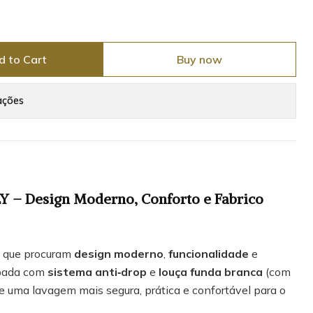
d to Cart
Buy now
ações
 – Design Moderno, Conforto e Fabrico
s que procuram
design moderno
,
funcionalidade
e
ipada com
sistema anti‑drop
e
louça funda branca
(com
ce uma lavagem mais segura, prática e confortável para o