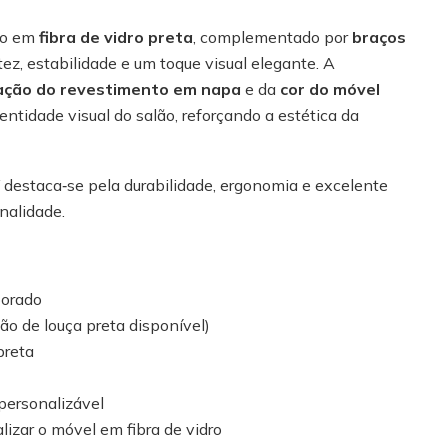
do em
fibra de vidro preta
, complementado por
braços
tez, estabilidade e um toque visual elegante. A
ação do revestimento em napa
e da
cor do móvel
entidade visual do salão, reforçando a estética da
 destaca‑se pela durabilidade, ergonomia e excelente
nalidade.
porado
o de louça preta disponível)
preta
ersonalizável
lizar o móvel em fibra de vidro