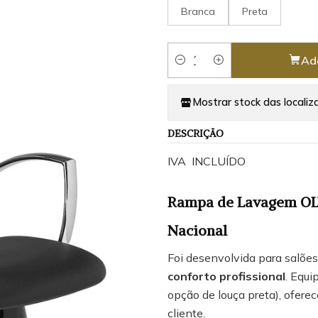
Branca
Preta
Ad
Quantity
Mostrar stock das localiz
DESCRIÇÃO
IVA INCLUÍDO
Rampa de Lavagem OLY
Nacional
Foi desenvolvida para salõe
conforto profissional
. Equ
opção de louça preta), ofere
cliente.