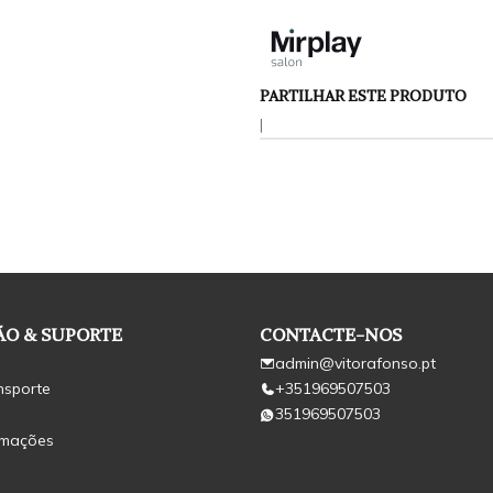
PARTILHAR ESTE PRODUTO
|
O & SUPORTE
CONTACTE-NOS
admin@vitorafonso.pt
nsporte
+351969507503
351969507503
amações