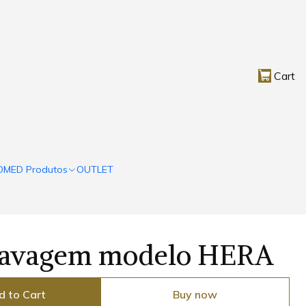
Cart
OMED Produtos
OUTLET
Lavagem modelo HERA
d to Cart
Buy now