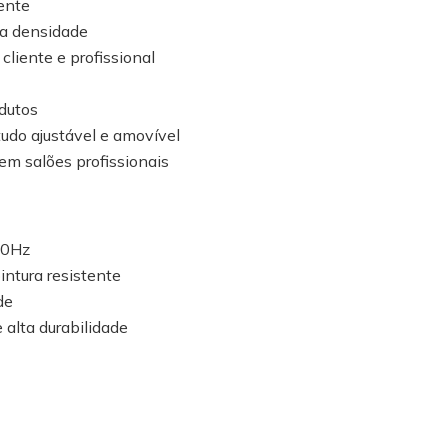
tente
ta densidade
liente e profissional
odutos
udo ajustável e amovível
 em salões profissionais
60Hz
intura resistente
de
 alta durabilidade