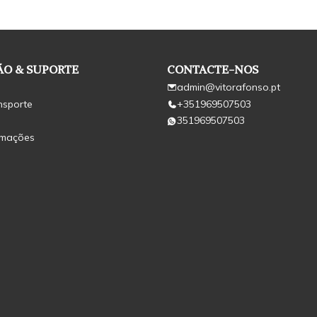
O & SUPORTE
CONTACTE-NOS
admin@vitorafonso.pt
nsporte
+351969507503
351969507503
amações