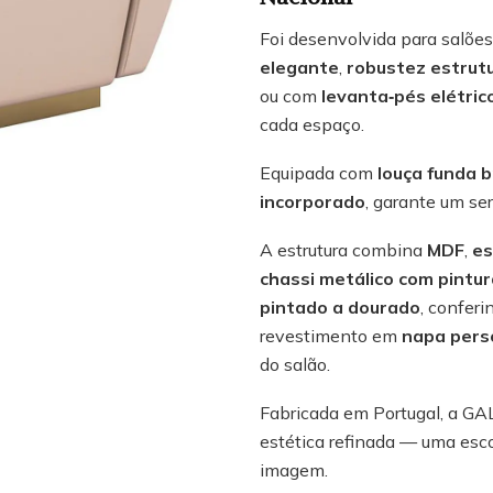
Foi desenvolvida para salões
elegante
,
robustez estrutu
ou com
levanta‑pés elétric
cada espaço.
Equipada com
louça funda 
incorporado
, garante um ser
A estrutura combina
MDF
,
es
chassi metálico com pintu
pintado a dourado
, confer
revestimento em
napa pers
do salão.
Fabricada em Portugal, a GA
estética refinada — uma esco
imagem.