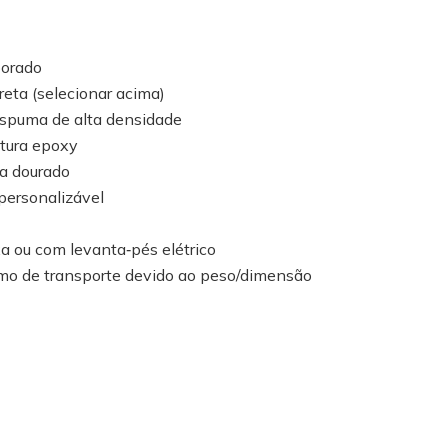
porado
eta (selecionar acima)
spuma de alta densidade
tura epoxy
a dourado
ersonalizável
a ou com levanta‑pés elétrico
imo de transporte devido ao peso/dimensão