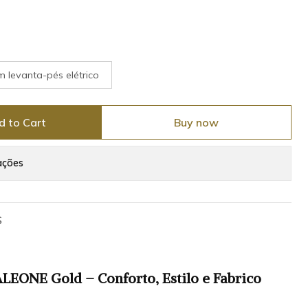
levanta-pés elétrico
d to Cart
Buy now
ações
S
EONE Gold – Conforto, Estilo e Fabrico