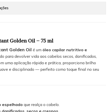
ações
tant Golden Oil – 75 ml
tant Golden Oil
é um
óleo capilar nutritivo e
do para devolver vida aos cabelos secos, danificados,
m uma aplicação rápida e prática, proporciona brilho
ve e disciplinado — perfeito como toque final no seu
to espelhado
que realça o cabelo.
 danificados, secos e crespos.