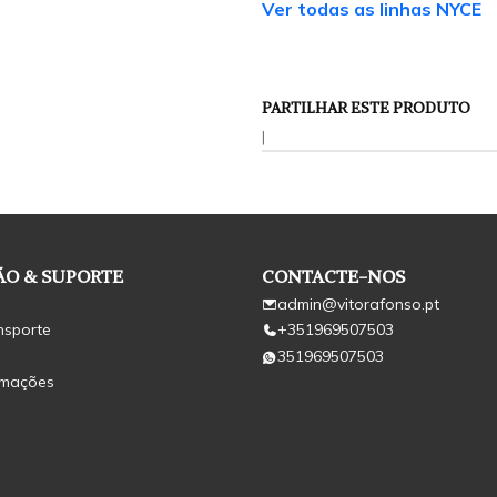
Ver todas as linhas NYCE
PARTILHAR ESTE PRODUTO
|
O & SUPORTE
CONTACTE-NOS
admin@vitorafonso.pt
nsporte
+351969507503
351969507503
amações