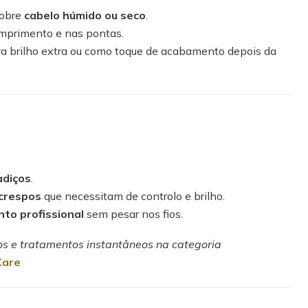
sobre
cabelo húmido ou seco
.
omprimento e nas pontas.
ra brilho extra ou como toque de acabamento depois da
adiços
.
crespos
que necessitam de controlo e brilho.
to profissional
sem pesar nos fios.
os e tratamentos instantâneos na categoria
Care