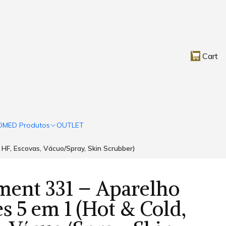
Cart
OMED Produtos
OUTLET
 HF, Escovas, Vácuo/Spray, Skin Scrubber)
ment 331 – Aparelho
s 5 em 1 (Hot & Cold,