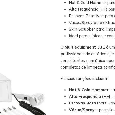
Hot & Cold Hammer para 
Alta Frequência (HF) par
Escovas Rotativas para e
Vácuo/Spray para extraç
Skin Scrubber para limp
Ideal para clínicas e cen
O
Multiequipment 331
é um
profissionais de estética que
consistentes num único apa
completos de limpeza, tonific
As suas funções incluem:
Hot & Cold Hammer
– a
Alta Frequência (HF)
– 
Escovas Rotativas
– re
Vácuo/Spray
– permite 