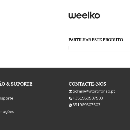
PARTILHAR ESTE PRODUTO
|
O & SUPORTE
CONTACTE-NOS
admin@vitorafonso.pt
nsporte
+351969507503
351969507503
amações