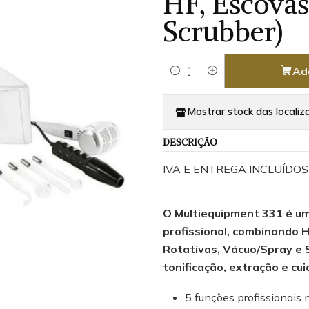
HF, Escovas
Scrubber)
Ad
Quantity
Mostrar stock das localiz
DESCRIÇÃO
IVA E ENTREGA INCLUÍDOS
O Multiequipment 331 é um
profissional, combinando 
Rotativas, Vácuo/Spray e S
tonificação, extração e cu
5 funções profissionais