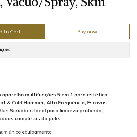
, Vácuo/Spray, Skin
d to Cart
Buy now
ações
 aparelho multifunções 5 em 1 para estética
Hot & Cold Hammer, Alta Frequência, Escovas
kin Scrubber. Ideal para limpeza profunda,
idados completos da pele.
 num único equipamento