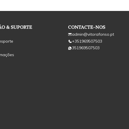
O & SUPORTE
CONTACTE-NOS
admin@vitorafonso.pt
nsporte
+351969507503
351969507503
amações