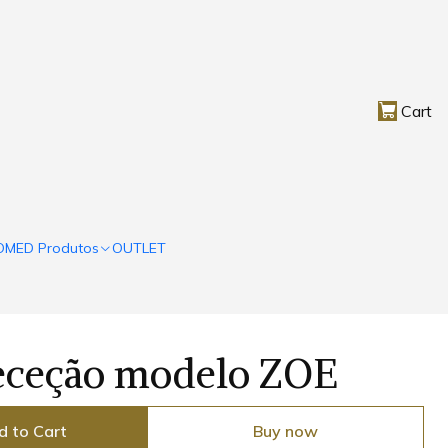
Cart
OMED Produtos
OUTLET
eceção modelo ZOE
d to Cart
Buy now