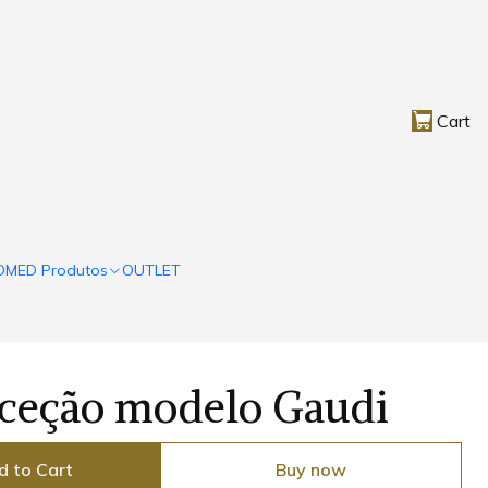
Cart
OMED Produtos
OUTLET
eceção modelo Gaudi
d to Cart
Buy now