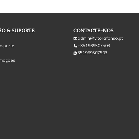
O & SUPORTE
CONTACTE-NOS
admin@vitorafonso.pt
nsporte
+351969507503
351969507503
amações