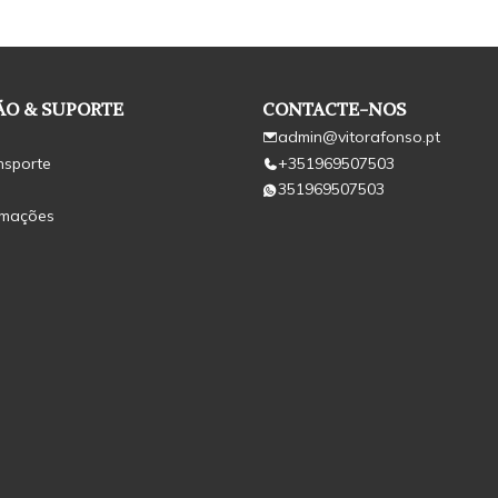
O & SUPORTE
CONTACTE-NOS
admin@vitorafonso.pt
nsporte
+351969507503
351969507503
amações