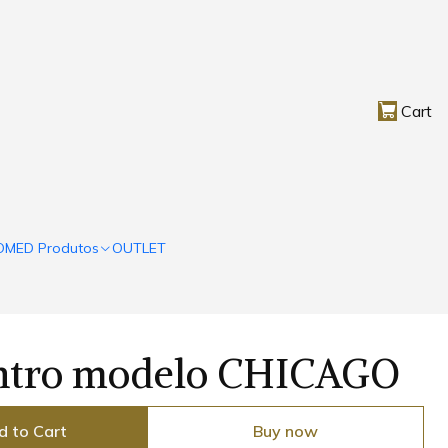
Cart
OMED Produtos
OUTLET
ntro modelo CHICAGO
d to Cart
Buy now