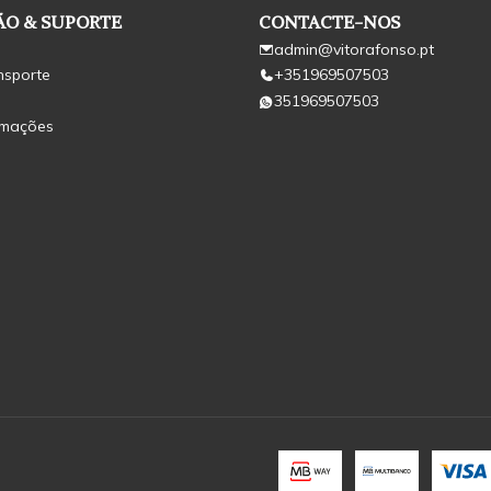
O & SUPORTE
CONTACTE-NOS
admin@vitorafonso.pt
nsporte
+351969507503
351969507503
amações