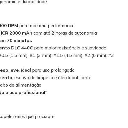
gonomia e durabilidade.
.000 RPM
para máxima performance
io ICR 2000 mAh
com até 2 horas de autonomia
em 70 minutos
ento DLC 440C
para maior resistência e suavidade
 #0.5 (1.5 mm), #1 (3 mm), #1.5 (4.5 mm), #2 (6 mm), #3
eso leve
, ideal para uso prolongado
mento
, escova de limpeza e óleo lubrificante
abo de alimentação
o a uso profissional
”
cabeleireiros que procuram: