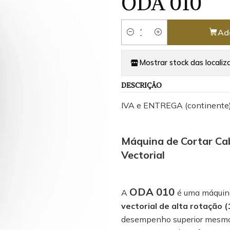
ODA 010
Ad
Quantity
Mostrar stock das localiz
DESCRIÇÃO
IVA e ENTREGA (continente
Máquina de Cortar Ca
Vectorial
ODA 010
A
é uma máquina
vectorial de alta rotação 
desempenho superior mesmo e