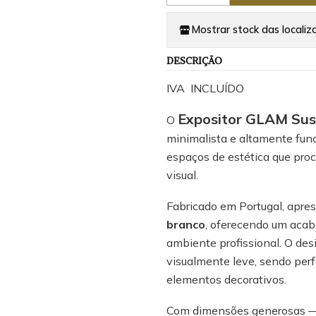
Mostrar stock das localiz
DESCRIÇÃO
IVA INCLUÍDO
Expositor GLAM Su
O
minimalista e altamente funci
espaços de estética que pro
visual.
Fabricado em Portugal, apr
branco
, oferecendo um acab
ambiente profissional. O de
visualmente leve, sendo perfe
elementos decorativos.
Com dimensões generosas