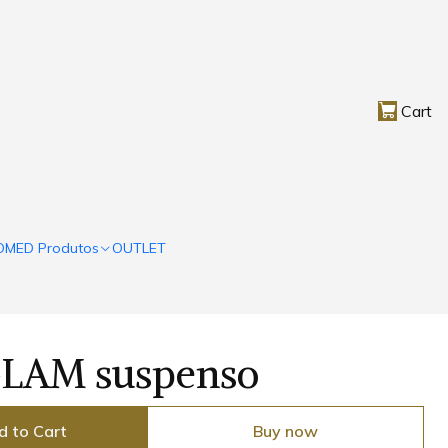
Cart
OMED Produtos
OUTLET
GLAM suspenso
d to Cart
Buy now