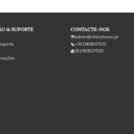
O & SUPORTE
CONTACTE-NOS
admin@vitorafonso.pt
nsporte
+351969507503
351969507503
amações