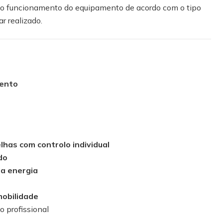
r o funcionamento do equipamento de acordo com o tipo
r realizado.
mento
has com controlo individual
do
da energia
obilidade
o profissional