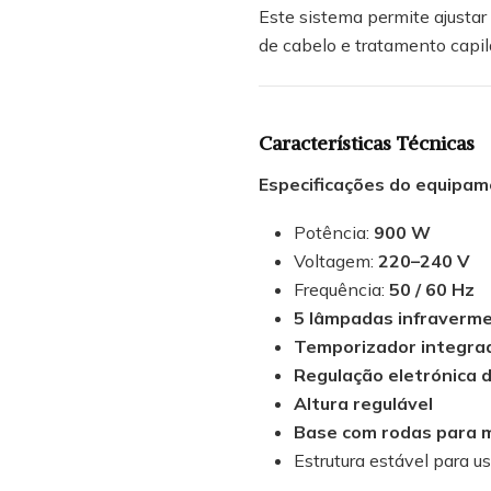
Este sistema permite ajusta
de cabelo e tratamento capila
Características Técnicas
Especificações do equipa
Potência:
900 W
Voltagem:
220–240 V
Frequência:
50 / 60 Hz
5 lâmpadas infravermel
Temporizador integra
Regulação eletrónica 
Altura regulável
Base com rodas para m
Estrutura estável para us