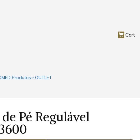
Cart
OMED Produtos
OUTLET
e Pé Regulável
X3600