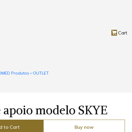
Cart
OMED Produtos
OUTLET
e apoio modelo SKYE
d to Cart
Buy now