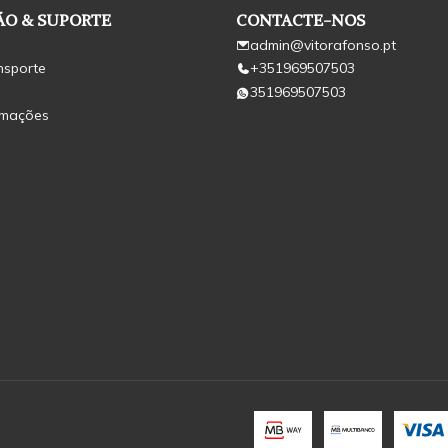
O & SUPORTE
CONTACTE-NOS
admin@vitorafonso.pt
nsporte
+351969507503
351969507503
amações