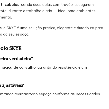
ti‑cabelos
, sendo duas delas com travão, asseguram
total durante o trabalho diário — ideal para ambientes
imento.
s
, o SKYE é uma solução prática, elegante e duradoura para
lo do seu espaço.
poio SKYE
deira verdadeira?
maciça de carvalho
, garantindo resistência e um
u ajustáveis?
rmitindo reorganizar o espaço conforme as necessidades