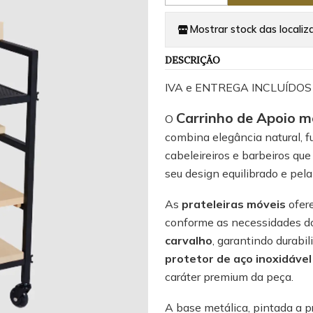
Mostrar stock das localiz
DESCRIÇÃO
IVA e ENTREGA INCLUÍDOS
Carrinho de Apoio 
O
combina elegância natural, f
cabeleireiros e barbeiros qu
seu design equilibrado e pel
As
prateleiras móveis
ofere
conforme as necessidades do 
carvalho
, garantindo durabil
protetor de aço inoxidáve
caráter premium da peça.
A base metálica, pintada a pr