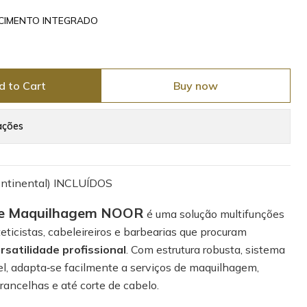
CIMENTO INTEGRADO
d to Cart
Buy now
ações
ontinental) INCLUÍDOS
 de Maquilhagem NOOR
é uma solução multifunções
eticistas, cabeleireiros e barbearias que procuram
rsatilidade profissional
. Com estrutura robusta, sistema
vel, adapta‑se facilmente a serviços de maquilhagem,
brancelhas e até corte de cabelo.