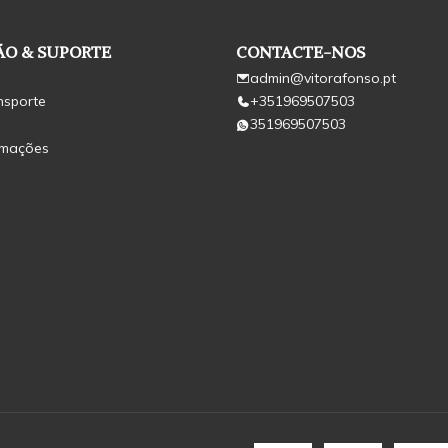
O & SUPORTE
CONTACTE-NOS
admin@vitorafonso.pt
nsporte
+351969507503
351969507503
amações