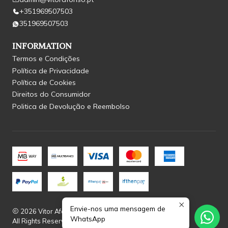
+351969507503
351969507503
INFORMATION
Termos e Condições
Política de Privacidade
Política de Cookies
Direitos do Consumidor
Politica de Devolução e Reembolso
Envie-nos uma mensagem de
2026 Vitor Afonso.
WhatsApp
All Rights Reserved.
Powered by Jumpseller
.