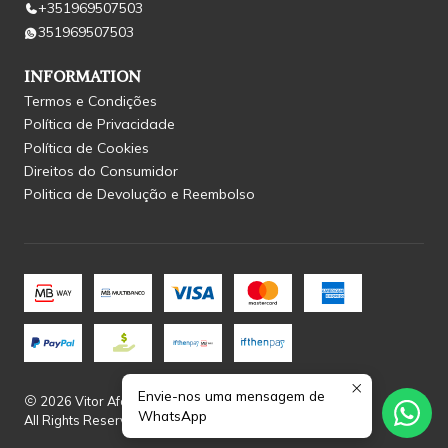
+351969507503
351969507503
INFORMATION
Termos e Condições
Política de Privacidade
Política de Cookies
Direitos do Consumidor
Politica de Devolução e Reembolso
Envie-nos uma mensagem de
2026 Vitor Afonso.
WhatsApp
All Rights Reserved.
Powered by Jumpseller
.