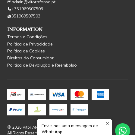
admin@vitorafonso.pt
+351969507503
351969507503
INFORMATION
Termos e Condições
Política de Privacidade
Política de Cookies
Direitos do Consumidor
Politica de Devolução e Reembolso
Envie-nos uma mensagem de
2026 Vitor Afonso.
WhatsApp
All Rights Reserved.
Powered by Jumpseller
.