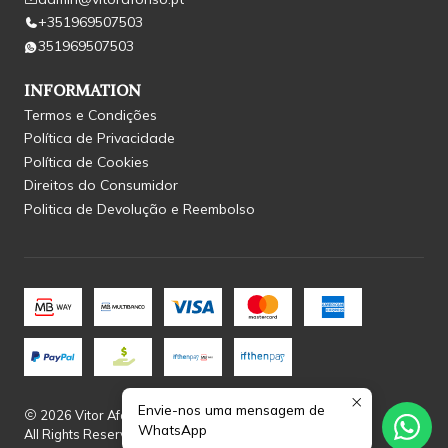
+351969507503
351969507503
INFORMATION
Termos e Condições
Política de Privacidade
Política de Cookies
Direitos do Consumidor
Politica de Devolução e Reembolso
Envie-nos uma mensagem de
2026 Vitor Afonso.
WhatsApp
All Rights Reserved.
Powered by Jumpseller
.