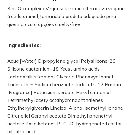
Sim. O complexo Vegansilk é uma alternativa vegana
à seda animal, tornando o produto adequado para
quem procura opções cruelty‑free.
Ingredientes:
Aqua [Water] Dipropylene glycol Polysilicone-29
Silicone quaternium-18 Yeast amino acids
Lactobacillus ferment Glycerin Phenoxyethanol
Trideceth-6 Sodium benzoate Trideceth-12 Parfum
[Fragrance] Potassium sorbate Hexyl cinnamal
Tetramethyl acetyloctahydronaphthalenes
Ethylhexylglycerin Linalool Alpha-isomethyl ionone
Citronellol Geranyl acetate Dimethyl phenethyl
acetate Rose ketones PEG-40 hydrogenated castor
oil Citric acid.