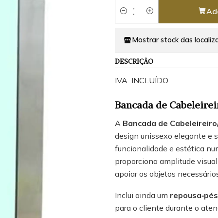
Ad
Quantity
Mostrar stock das localiz
DESCRIÇÃO
IVA INCLUÍDO
Bancada de Cabeleir
A
Bancada de Cabeleireir
design unissexo elegante e s
funcionalidade e estética nu
proporciona amplitude visua
apoiar os objetos necessários
Inclui ainda um
repousa‑pés
para o cliente durante o ate