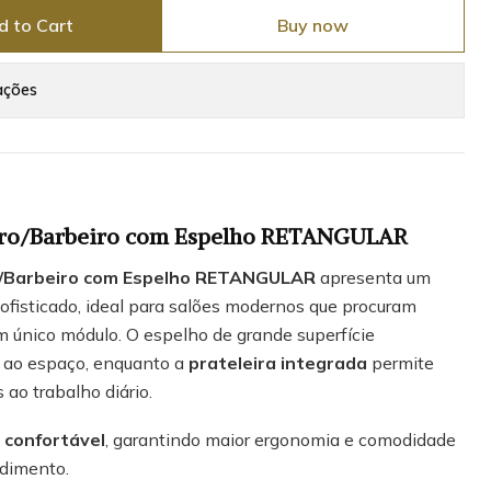
d to Cart
Buy now
ações
eiro/Barbeiro com Espelho RETANGULAR
o/Barbeiro com Espelho RETANGULAR
apresenta um
ofisticado, ideal para salões modernos que procuram
m único módulo. O espelho de grande superfície
l ao espaço, enquanto a
prateleira integrada
permite
 ao trabalho diário.
 confortável
, garantindo maior ergonomia e comodidade
ndimento.