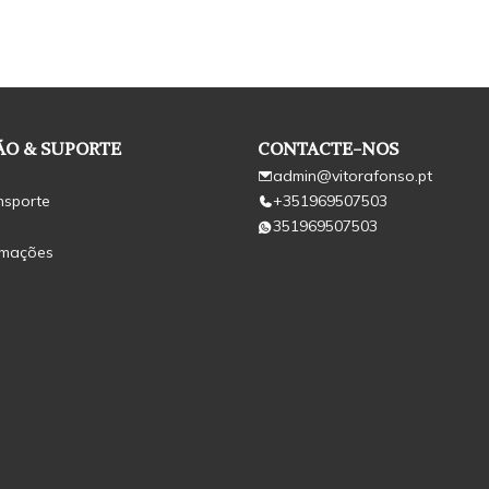
O & SUPORTE
CONTACTE-NOS
admin@vitorafonso.pt
nsporte
+351969507503
351969507503
amações