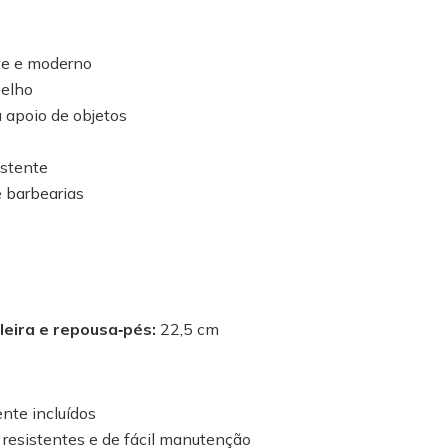
te e moderno
pelho
a apoio de objetos
istente
e barbearias
leira e repousa‑pés:
22,5 cm
nte incluídos
 resistentes e de fácil manutenção