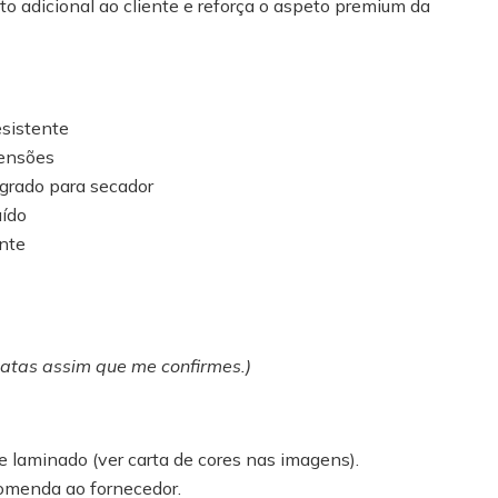
rto adicional ao cliente e reforça o aspeto premium da
esistente
ensões
grado para secador
uído
nte
xatas assim que me confirmes.)
e laminado (ver carta de cores nas imagens).
comenda ao fornecedor.