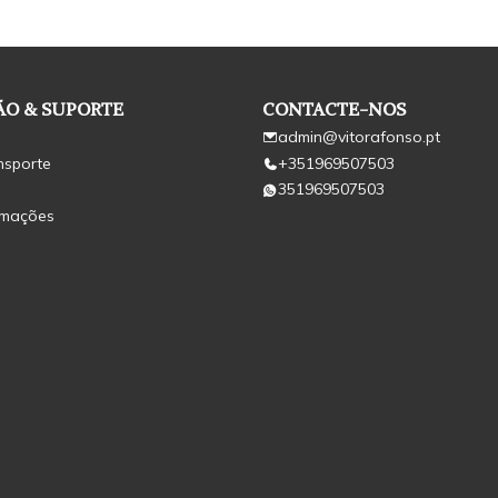
O & SUPORTE
CONTACTE-NOS
admin@vitorafonso.pt
nsporte
+351969507503
351969507503
amações