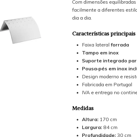
Com dimensões equilibradas
facilmente a diferentes estil
dia a dia.
Características principais
Faixa lateral
forrada
Tampo em inox
Suporte integrado par
Pousa‑pés em inox incl
Design moderno e resis
Fabricada em Portugal
IVA e entrega no contine
Medidas
Altura:
170 cm
Largura:
84 cm
Profundidade:
30 cm