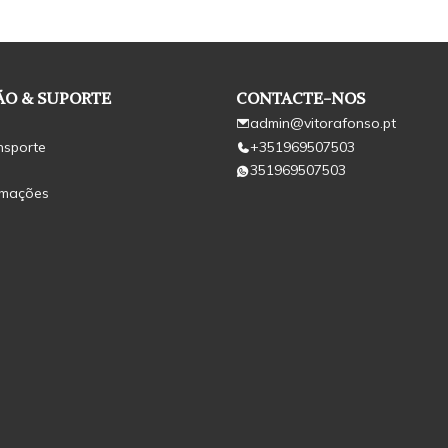
O & SUPORTE
CONTACTE-NOS
admin@vitorafonso.pt
nsporte
+351969507503
351969507503
amações