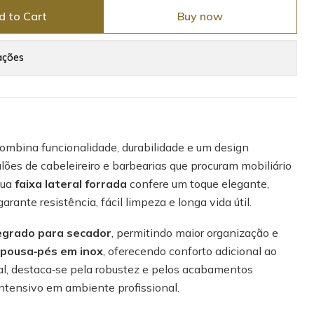
d to Cart
Buy now
ações
ombina funcionalidade, durabilidade e um design
lões de cabeleireiro e barbearias que procuram mobiliário
sua
faixa lateral forrada
confere um toque elegante,
arante resistência, fácil limpeza e longa vida útil.
egrado para secador
, permitindo maior organização e
pousa‑pés em inox
, oferecendo conforto adicional ao
al, destaca‑se pela robustez e pelos acabamentos
ntensivo em ambiente profissional.