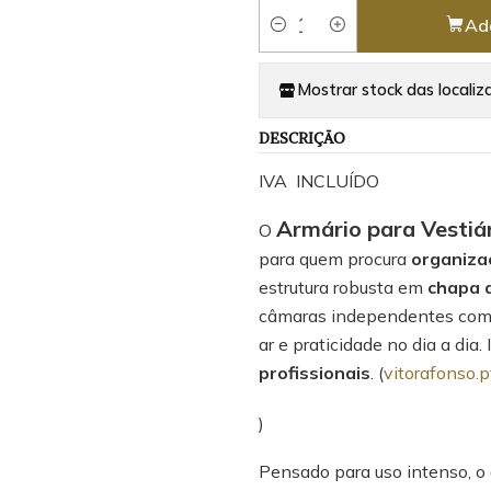
Ad
Quantity
Mostrar stock das localiz
DESCRIÇÃO
IVA INCLUÍDO
Armário para Vestiár
O
para quem procura
organiza
estrutura robusta em
chapa d
câmaras independentes com ve
ar e praticidade no dia a dia.
profissionais
. (
vitorafonso.p
)
Pensado para uso intenso, o