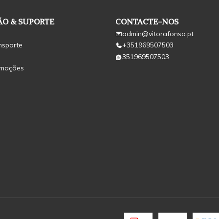
O & SUPORTE
CONTACTE-NOS
admin@vitorafonso.pt
nsporte
+351969507503
351969507503
amações