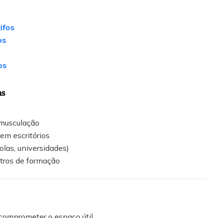
ifos
os
os
as
 musculação
em escritórios
olas, universidades)
ntros de formação
omprometer o espaço útil.