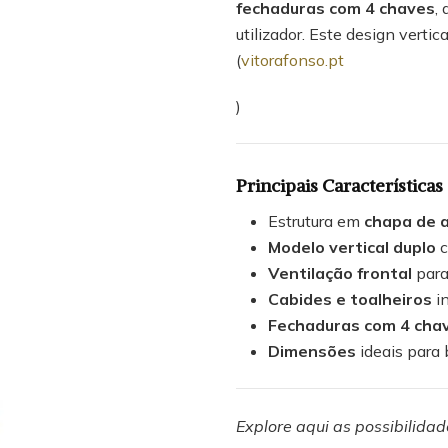
fechaduras com 4 chaves
,
utilizador. Este design verti
(
vitorafonso.pt
)
Principais
Características
Estrutura em
chapa de a
Modelo vertical duplo
c
Ventilação frontal
para
Cabides e toalheiros
in
Fechaduras com 4 cha
Dimensões
ideais para 
Explore aqui as possibilida