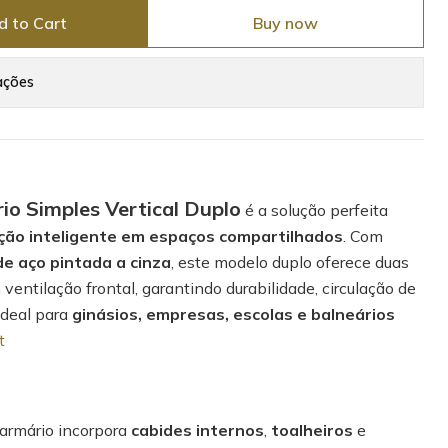
d to Cart
Buy now
ações
io Simples Vertical Duplo
é a solução perfeita
ção inteligente em espaços compartilhados
. Com
e aço pintada a cinza
, este modelo duplo oferece duas
ntilação frontal, garantindo durabilidade, circulação de
 Ideal para
ginásios, empresas, escolas e balneários
t
 armário incorpora
cabides internos
,
toalheiros
e